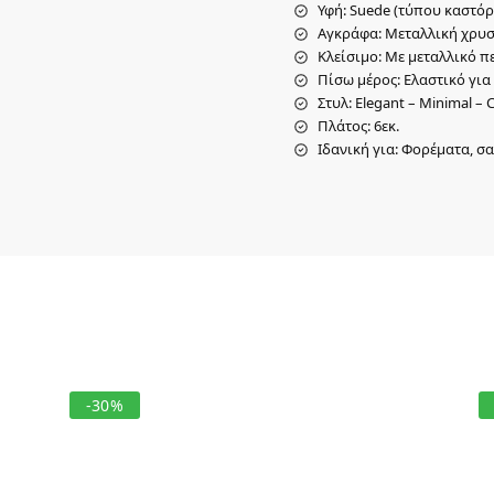
Υφή: Suede (τύπου καστόρ
Αγκράφα: Μεταλλική χρυσ
Κλείσιμο: Με μεταλλικό π
Πίσω μέρος: Ελαστικό γι
Στυλ: Elegant – Minimal – C
Πλάτος: 6εκ.
Ιδανική για: Φορέματα, σ
-30%