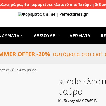
τάστημά μας θα παραμείνει κλειστό από Τετάρτη 5/8 ως
ΝΔΥΜΑΤΑ
ΑΞΕΣΟΥΑΡ
ΑΡΩΜΑΤΑ
BE
MMER OFFER -20%
αυτόματα στο cart 
λαστική ζώνη Amy μαύρο
suede ελαστ
μαύρο
Κωδικός: AMY 7865 BL