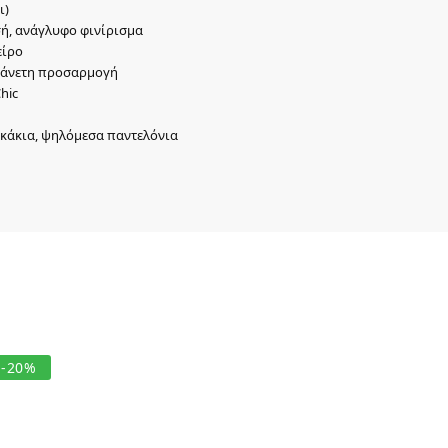
ι)
ή, ανάγλυφο φινίρισμα
είρο
α άνετη προσαρμογή
hic
ακάκια, ψηλόμεσα παντελόνια
-20%