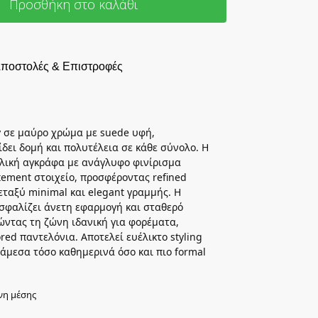
Προσθήκη στο καλάθι
ποστολές & Επιστροφές
 σε μαύρο χρώμα με suede υφή,
δει δομή και πολυτέλεια σε κάθε σύνολο. Η
λική αγκράφα με ανάγλυφο φινίρισμα
atement στοιχείο, προσφέροντας refined
εταξύ minimal και elegant γραμμής. Η
σφαλίζει άνετη εφαρμογή και σταθερό
ώντας τη ζώνη ιδανική για φορέματα,
red παντελόνια. Αποτελεί ευέλικτο styling
άμεσα τόσο καθημερινά όσο και πιο formal
νη μέσης