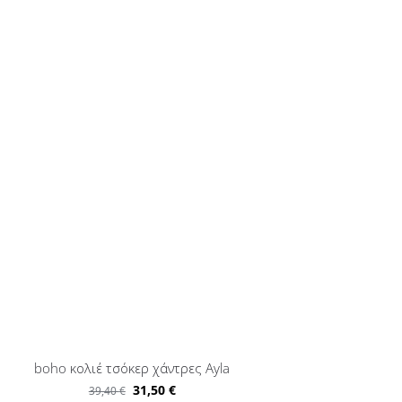
boho κολιέ τσόκερ χάντρες Ayla
31,50
€
39,40
€