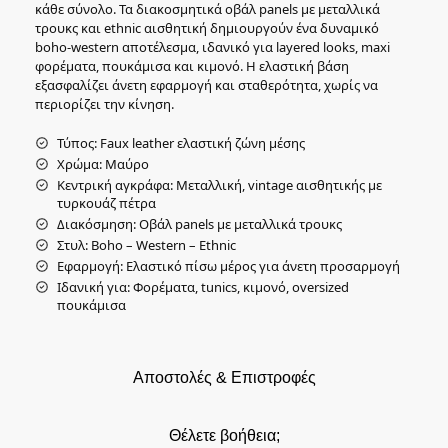
κάθε σύνολο. Τα διακοσμητικά οβάλ panels με μεταλλικά
τρουκς και ethnic αισθητική δημιουργούν ένα δυναμικό
boho-western αποτέλεσμα, ιδανικό για layered looks, maxi
φορέματα, πουκάμισα και κιμονό. Η ελαστική βάση
εξασφαλίζει άνετη εφαρμογή και σταθερότητα, χωρίς να
περιορίζει την κίνηση.
Τύπος: Faux leather ελαστική ζώνη μέσης
Χρώμα: Μαύρο
Κεντρική αγκράφα: Μεταλλική, vintage αισθητικής με
τυρκουάζ πέτρα
Διακόσμηση: Οβάλ panels με μεταλλικά τρουκς
Στυλ: Boho – Western – Ethnic
Εφαρμογή: Ελαστικό πίσω μέρος για άνετη προσαρμογή
Ιδανική για: Φορέματα, tunics, κιμονό, oversized
πουκάμισα
Αποστολές & Επιστροφές
Θέλετε βοήθεια;