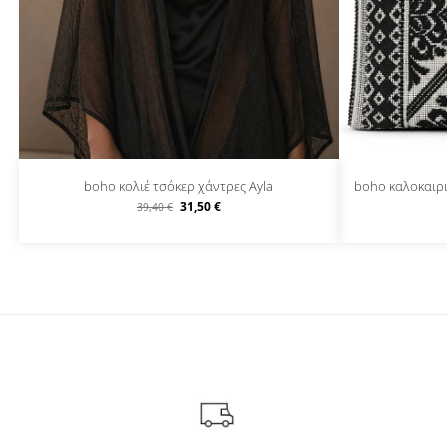
boho κολιέ τσόκερ χάντρες Ayla
boho καλοκαιρ
31,50
€
39,40
€