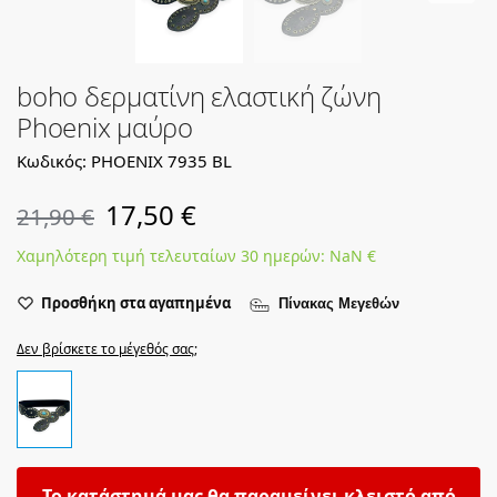
boho δερματίνη ελαστική ζώνη
Phoenix μαύρο
Κωδικός: PHOENIX 7935 BL
17,50
€
21,90
€
Χαμηλότερη τιμή τελευταίων 30 ημερών:
NaN
€
Προσθήκη στα αγαπημένα
Πίνακας Μεγεθών
Δεν βρίσκετε το μέγεθός σας;
Το κατάστημά μας θα παραμείνει κλειστό από