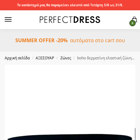
Το κατάστημά μας θα παραμείνει κλειστό από Τετάρτη 5/8 ως 31/8.
0
SUMMER OFFER -20%
αυτόματα στο cart σου
Αρχική σελίδα
ΑΞΕΣΟΥΑΡ
Ζώνες
boho δερματίνη ελαστική ζώνη Phoenix μαύρο
/
/
/