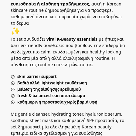
ευαισθησία ή αίσθηση τραβήγματος
, αυτή η Korean
skincare routine δημιουργήθηκε για να προσφέρει
καθημερινή άνεση και ισορροπία χωρίς να επιβαρύνει
το δέρμα
Το set συνδυάζει
viral K-Beauty essentials
με ήπιες και
barrier-friendly συνθέσεις που βοηθούν την επιδερμίδα
να δείχνει πιο calm, ενυδατωμένη και healthy-looking
μέσα από μία απλή αλλά ολοκληρωμένη routine. Η
σύνθεση της routine επικεντρώνεται σε:
skin barrier support
βαθιά αλλά lightweight ενυδάτωση
μείωση της αίσθησης ερεθισμού
fresh & balanced skin αποτέλεσμα
καθημερινή προστασία χωρίς βαριά υφή
Με gentle cleanser, hydrating toner, hyaluronic serum,
soothing sheet mask και καθημερινή SPF προστασία, το
set δημιουργεί μία ολοκληρωμένη Korean beauty
εμπειρία ειδικά σχεδιασμένη για ευαίσθητες