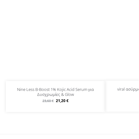
viral ασύρ
Nine Less B-Boost 1% Kojic Acid Serum για
Δυσχρωμίες & Glow
21,20
€
23,60
€