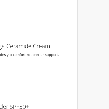
nga Ceramide Cream
es για comfort και barrier support.
der SPF50+