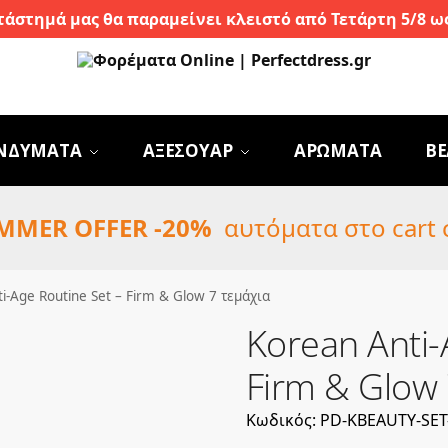
τάστημά μας θα παραμείνει κλειστό από Τετάρτη 5/8 ως
ΝΔΥΜΑΤΑ
ΑΞΕΣΟΥΑΡ
ΑΡΩΜΑΤΑ
BE
MMER OFFER -20%
αυτόματα στο cart 
i-Age Routine Set – Firm & Glow 7 τεμάχια
Korean Anti-
Firm & Glow 
Κωδικός: PD-KBEAUTY-SET