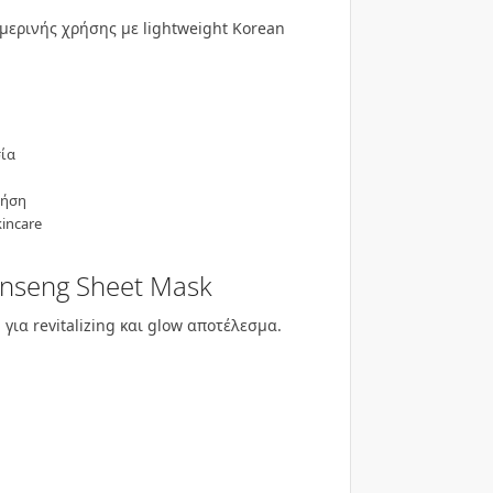
ερινής χρήσης με lightweight Korean
ία
ρήση
kincare
inseng Sheet Mask
για revitalizing και glow αποτέλεσμα.