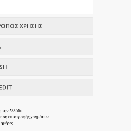
ΡΟΠΟΣ ΧΡΗΣΗΣ
Α
ISH
EDIT
η την Ελλάδα
ύηση επιστροφής χρημάτων.
 ημέρες