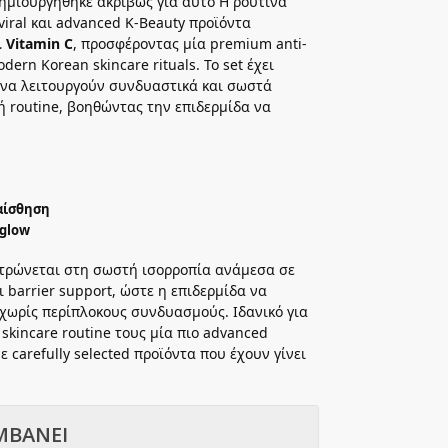
δημιουργήθηκε ακριβώς για αυτό Η ρουτίνα
viral και advanced K-Beauty προϊόντα
ι Vitamin C
, προσφέροντας μία premium anti-
dern Korean skincare rituals. Το set έχει
 να λειτουργούν συνδυαστικά και σωστά
ή routine, βοηθώντας την επιδερμίδα να
αίσθηση
 glow
ντρώνεται στη σωστή ισορροπία ανάμεσα σε
ι barrier support, ώστε η επιδερμίδα να
χωρίς περίπλοκους συνδυασμούς. Ιδανικό για
skincare routine τους μία πιο advanced
 carefully selected προϊόντα που έχουν γίνει
ΜΒΑΝΕΙ