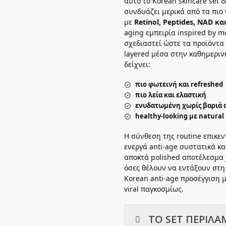
αυτό το Korean skincare set 
συνδυάζει μερικά από τα πιο 
με
Retinol, Peptides, NAD κα
aging εμπειρία inspired by mo
σχεδιαστεί ώστε τα προϊόντα
layered μέσα στην καθημεριν
δείχνει:
πιο φωτεινή και refreshed
πιο λεία και ελαστική
ενυδατωμένη χωρίς βαριά 
healthy-looking με natural
Η σύνθεση της routine επικε
ενεργά anti-age συστατικά κα
αποκτά polished αποτέλεσμα 
όσες θέλουν να εντάξουν στη 
Korean anti-age προσέγγιση με
viral παγκοσμίως.
ΤΟ SET ΠΕΡΙΛΑ