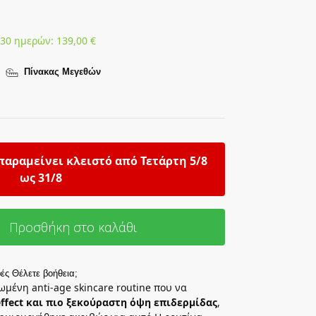
 30 ημερών:
139,00
€
Πίνακας Μεγεθών
παραμείνει κλειστό από Τετάρτη 5/8
ως 31/8
Προσθήκη στο καλάθι
ές
Θέλετε βοήθεια;
μένη anti-age skincare routine που να
effect και πιο ξεκούραστη όψη επιδερμίδας
,