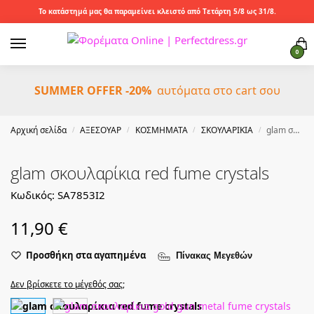
Το κατάστημά μας θα παραμείνει κλειστό από Τετάρτη 5/8 ως 31/8.
0
SUMMER OFFER -20%
αυτόματα στο cart σου
Αρχική σελίδα
ΑΞΕΣΟΥΑΡ
ΚΟΣΜΗΜΑΤΑ
ΣΚΟΥΛΑΡΙΚΙΑ
glam σκουλαρίκια red fume crystals
/
/
/
/
glam σκουλαρίκια red fume crystals
Κωδικός: SA7853I2
11,90
€
Προσθήκη στα αγαπημένα
Πίνακας Μεγεθών
Δεν βρίσκετε το μέγεθός σας;