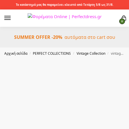
Το κατάστημά μας θα παραμείνει κλειστό από Τετάρτη 5/8 ως 31/8.
0
SUMMER OFFER -20%
αυτόματα στο cart σου
Αρχική σελίδα
PERFECT COLLECTIONS
Vintage Collection
vintage καρφίτσα πλέγμα & πέτρες Iris κόκκινο
/
/
/