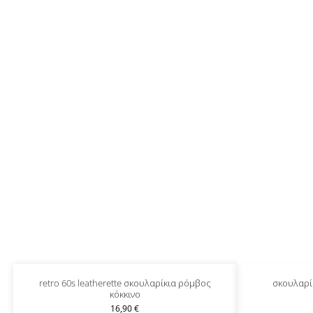
retro 60s leatherette σκουλαρίκια ρόμβος
σκουλαρίκ
κόκκινο
16,90
€