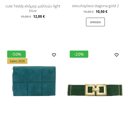
σκουλαρίκια stagona gold 2
cute Teddy κλάμερ μαλλιών light
blue
10,50
€
15,00
€
12,00
€
15,00
€
onesize
-50%
-20%
Sales 2026