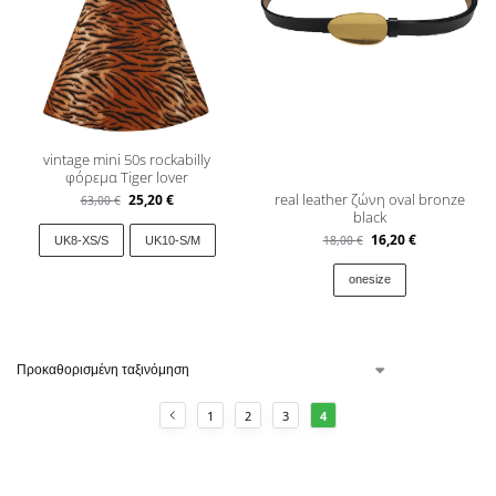
vintage mini 50s rockabilly
φόρεμα Tiger lover
real leather ζώνη oval bronze
25,20
€
63,00
€
black
16,20
€
18,00
€
UK8-XS/S
UK10-S/M
onesize
1
2
3
4