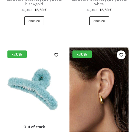
black/gold
white
16,50
€
16,50
€
18,30
€
18,30
€
onesize
onesize
-20%
-30%
Out of stock