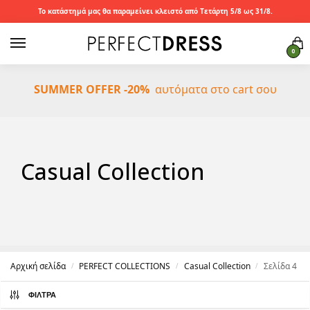
Το κατάστημά μας θα παραμείνει κλειστό από Τετάρτη 5/8 ως 31/8.
0
SUMMER OFFER -20%
αυτόματα στο cart σου
Casual Collection
Αρχική σελίδα
PERFECT COLLECTIONS
Casual Collection
Σελίδα 4
/
/
/
ΦΊΛΤΡΑ