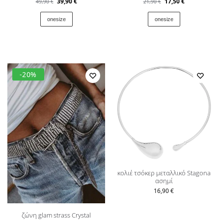
39,90
€
17,50
€
49,90
€
21,90
€
onesize
onesize
-20%
κολιέ τσόκερ μεταλλικό Stagona
ασημί
16,90
€
ζώνη glam strass Crystal