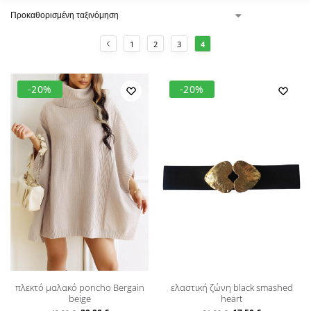
1
2
3
4
-20%
-20%
πλεκτό μαλακό poncho Bergain
ελαστική ζώνη black smashed
beige
heart