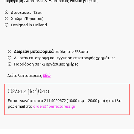
Περιγραφή
Αποστολές & Επιστροφές
Θέλετε βοήθεια;
Διαστάσεις: 13εκ.
Χρώμα: Τυρκουάζ
Designed in Holland
Δωρεάν μεταφορικά
σε όλη την Ελλάδα
Δωρεάν επιστροφή και εγγύηση επιστροφής χρημάτων.
Παράδοση σε 1-2 εργάσιμες ημέρες
Δείτε λεπτομέρειες
εδώ
Θέλετε βοήθεια;
Επικοινωνήστε στο 211 4029672 (10:00 π.μ – 20:00 μ.μ) ή στείλτε
μας email στο
orders@perfectdress.gr