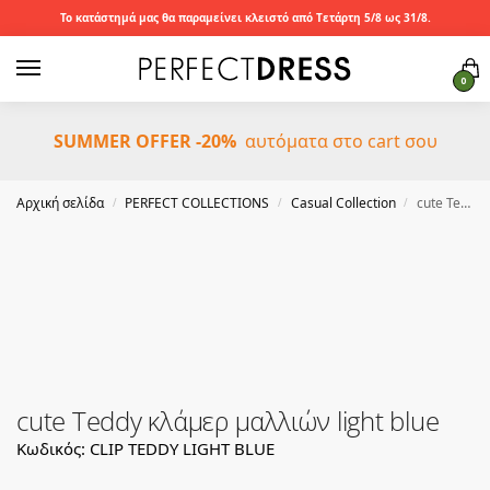
Το κατάστημά μας θα παραμείνει κλειστό από Τετάρτη 5/8 ως 31/8.
0
SUMMER OFFER -20%
αυτόματα στο cart σου
Αρχική σελίδα
PERFECT COLLECTIONS
Casual Collection
cute Teddy κλάμερ μαλλιών light blue
/
/
/
cute Teddy κλάμερ μαλλιών light blue
Κωδικός: CLIP TEDDY LIGHT BLUE