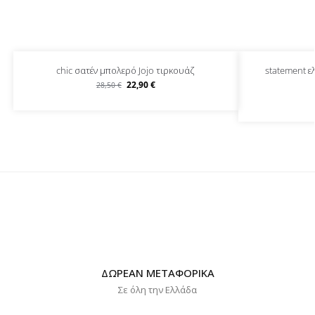
chic σατέν μπολερό Jojo τιρκουάζ
statement ε
22,90
€
28,50
€
ΔΩΡΕΑΝ ΜΕΤΑΦΟΡΙΚΑ
Σε όλη την Ελλάδα