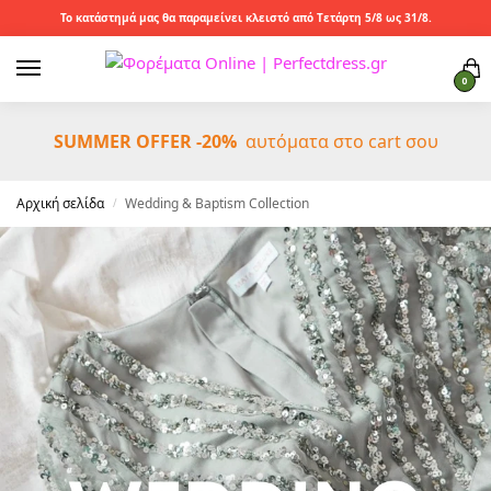
Το κατάστημά μας θα παραμείνει κλειστό από Τετάρτη 5/8 ως 31/8.
0
SUMMER OFFER -20%
αυτόματα στο cart σου
Αρχική σελίδα
Wedding & Baptism Collection
/