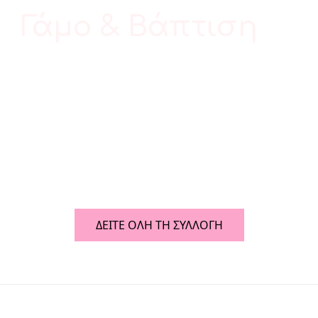
Γάμο & Βάπτιση
Ολοκλήρωσε το απόλυτο Bridal Look με
τις Perfect Wedding & Baptism τσάντες
μας!
ΔΕΙΤΕ ΟΛΗ ΤΗ ΣΥΛΛΟΓΗ