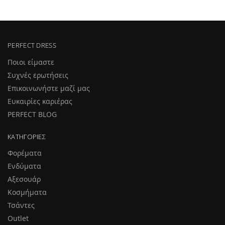
PERFECT DRESS
Ποιοι είμαστε
Συχνές ερωτήσεις
Επικοινωνήστε μαζί μας
Ευκαιρίες καριέρας
PERFECT BLOG
ΚΑΤΗΓΟΡΊΕΣ
Φορέματα
Ενδύματα
Αξεσουάρ
Κοσμήματα
Τσάντες
Outlet