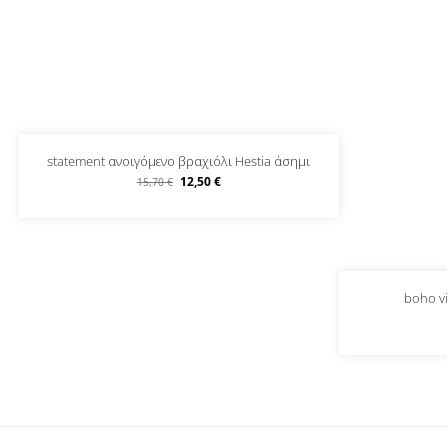
statement ανοιγόμενο βραχιόλι Hestia άσημι
12,50
€
15,70
€
boho v