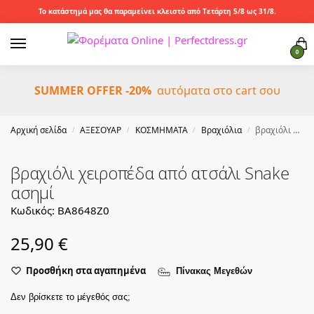
Το κατάστημά μας θα παραμείνει κλειστό από Τετάρτη 5/8 ως 31/8.
0
SUMMER OFFER -20%
αυτόματα στο cart σου
Αρχική σελίδα
ΑΞΕΣΟΥΑΡ
ΚΟΣΜΗΜΑΤΑ
Βραχιόλια
βραχιόλι χειροπέδα από ατσάλι Snake ασημί
/
/
/
/
βραχιόλι χειροπέδα από ατσάλι Snake
ασημί
Κωδικός: BA8648Z0
25,90
€
Προσθήκη στα αγαπημένα
Πίνακας Μεγεθών
Δεν βρίσκετε το μέγεθός σας;