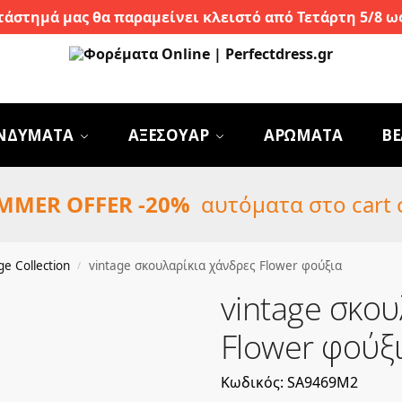
τάστημά μας θα παραμείνει κλειστό από Τετάρτη 5/8 ως
ΝΔΥΜΑΤΑ
ΑΞΕΣΟΥΑΡ
ΑΡΩΜΑΤΑ
BE
MMER OFFER -20%
αυτόματα στο cart 
ge Collection
vintage σκουλαρίκια χάνδρες Flower φούξια
/
vintage σκου
Flower φούξ
Κωδικός: SA9469M2