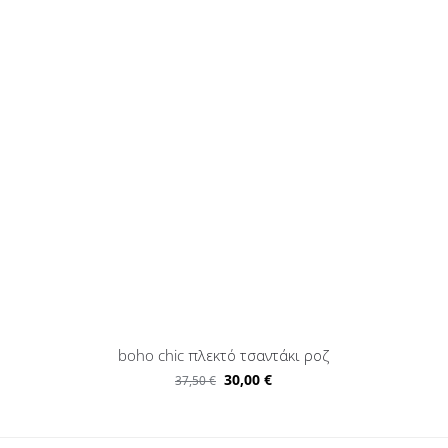
boho chic πλεκτό τσαντάκι ροζ
30,00
€
37,50
€