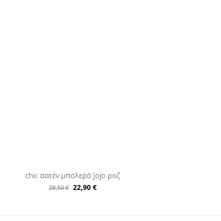
chic σατέν μπολερό Jojo ροζ
22,90
€
28,50
€