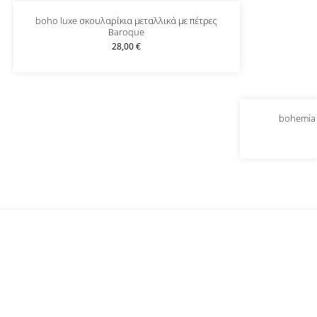
boho luxe σκουλαρίκια μεταλλικά με πέτρες
Βaroque
28,00
€
bohemia