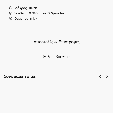
Μάκρος: 107εκ.
Σύνθεση: 97%Cotton 3%Spandex
Designed in UK
Αποστολές & Επιστροφές
Θέλετε βοήθεια;
Συνδύασέ το με:
vintage φουρό tutu white - onesize
35,00
€
44,00
€
Προσθήκη στο καλάθι