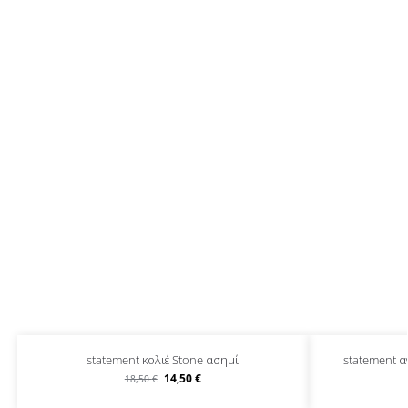
statement κολιέ Stone ασημί
statement α
14,50
€
18,50
€