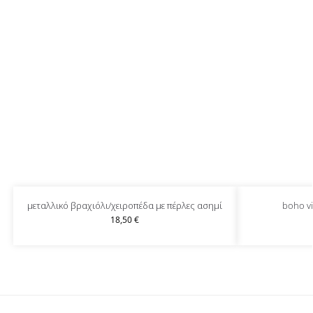
μεταλλικό βραχιόλι/χειροπέδα με πέρλες ασημί
boho v
18,50
€