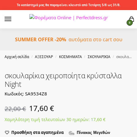
Το κατάστημά μας θα παραμείνει κλειστό από Τετάρτη 5/8 ως 31/8.
0
SUMMER OFFER -20%
αυτόματα στο cart σου
Αρχική σελίδα
ΑΞΕΣΟΥΑΡ
ΚΟΣΜΗΜΑΤΑ
ΣΚΟΥΛΑΡΙΚΙΑ
σκουλαρίκια χειροποίητα κρύσταλλα Night
/
/
/
/
σκουλαρίκια χειροποίητα κρύσταλλα
Night
Κωδικός: SA9534Z8
17,60
€
22,00
€
Χαμηλότερη τιμή τελευταίων 30 ημερών:
17,60
€
Προσθήκη στα αγαπημένα
Πίνακας Μεγεθών