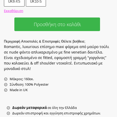
UK8-XS
UK10-S
Εκκαθάριση
Προσθήκη στο καλάθι
Περιγραφή
Αποστολές & Επιστροφές
Θέλετε βοήθεια;
Romantic, luxurious επίσημο maxi φόρεμα από μαύρο τούλι
σε nude φόντο απλικαρισμένο με fine venetian δαντέλα.
Eίναι σχεδιασμένο σε fitted, εφαμοστή γραμμή “γοργόνας”
που κολακεύει & off shoulder ντεκολτέ. Eντυπωσιακό με
μοναδικό στυλ!
Μάκρος: 160εκ.
Σύνθεση: 100% Polyester
Made in UK
Δωρεάν μεταφορικά
σε όλη την Ελλάδα
Δωρεάν επιστροφή και εγγύηση επιστροφής χρημάτων.