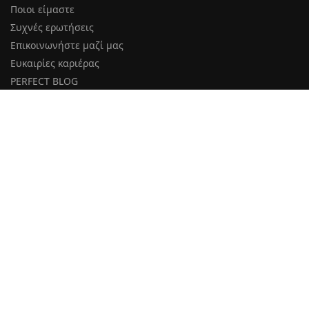
Ποιοι είμαστε
Συχνές ερωτήσεις
Επικοινωνήστε μαζί μας
Ευκαιρίες καριέρας
PERFECT BLOG
ΚΑΤΗΓΟΡΊΕΣ
Φορέματα
Ενδύματα
Αξεσουάρ
Κοσμήματα
Τσάντες
Outlet
ΌΡΟΙ ΧΡΉΣΗΣ & ΑΣΦΆΛΕΙΑ
Πληροφορίες Αποστολής και Επιστροφών
Δήλωση Απορρήτου