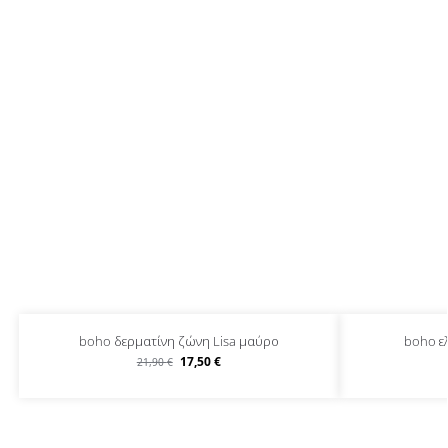
boho δερματίνη ζώνη Lisa μαύρο
boho ε
17,50
€
21,90
€