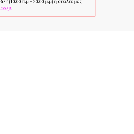
72 (10:00 π.μ – 20:00 μ.μ) ή στείλτε μας
ess.gr