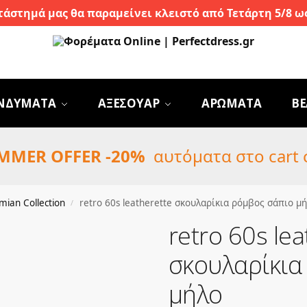
τάστημά μας θα παραμείνει κλειστό από Τετάρτη 5/8 ως
ΝΔΥΜΑΤΑ
ΑΞΕΣΟΥΑΡ
ΑΡΩΜΑΤΑ
BE
MMER OFFER -20%
αυτόματα στο cart 
ian Collection
retro 60s leatherette σκουλαρίκια ρόμβος σάπιο μ
/
retro 60s lea
σκουλαρίκια
μήλο