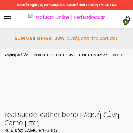
Το κατάστημά μας θα παραμείνει κλειστό από Τετάρτη 5/8 ως 31/8.
0
SUMMER OFFER -20%
αυτόματα στο cart σου
Αρχική σελίδα
PERFECT COLLECTIONS
Casual Collection
real suede leather boho πλεκτή ζώνη Camo μπεζ
/
/
/
real suede leather boho πλεκτή ζώνη
Camo μπεζ
Κωδικός: CAMO 8423 BG