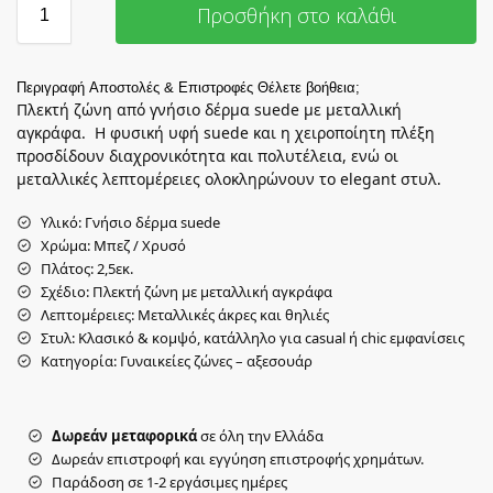
Προσθήκη στο καλάθι
Περιγραφή
Αποστολές & Επιστροφές
Θέλετε βοήθεια;
Πλεκτή ζώνη από γνήσιο δέρμα suede με μεταλλική
αγκράφα. Η φυσική υφή suede και η χειροποίητη πλέξη
προσδίδουν διαχρονικότητα και πολυτέλεια, ενώ οι
μεταλλικές λεπτομέρειες ολοκληρώνουν το elegant στυλ.
Υλικό: Γνήσιο δέρμα suede
Χρώμα: Μπεζ / Χρυσό
Πλάτος: 2,5εκ.
Σχέδιο: Πλεκτή ζώνη με μεταλλική αγκράφα
Λεπτομέρειες: Μεταλλικές άκρες και θηλιές
Στυλ: Κλασικό & κομψό, κατάλληλο για casual ή chic εμφανίσεις
Κατηγορία: Γυναικείες ζώνες – αξεσουάρ
Δωρεάν μεταφορικά
σε όλη την Ελλάδα
Δωρεάν επιστροφή και εγγύηση επιστροφής χρημάτων.
Παράδοση σε 1-2 εργάσιμες ημέρες