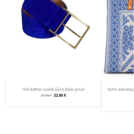
real leather suede ζώνη Basic ρουά
boho καλοκαιρ
22,00
€
27,50
€