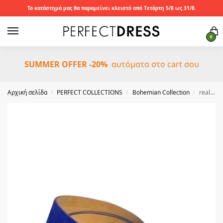
Το κατάστημά μας θα παραμείνει κλειστό από Τετάρτη 5/8 ως 31/8.
0
SUMMER OFFER -20%
αυτόματα στο cart σου
Αρχική σελίδα
PERFECT COLLECTIONS
Bohemian Collection
real leather suede ζώνη ρουά
/
/
/