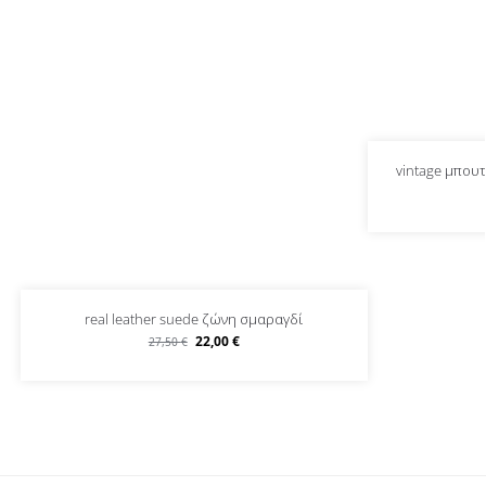
vintage μπου
real leather suede ζώνη σμαραγδί
22,00
€
27,50
€