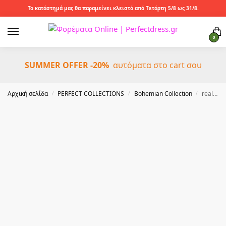
Το κατάστημά μας θα παραμείνει κλειστό από Τετάρτη 5/8 ως 31/8.
0
SUMMER OFFER -20%
αυτόματα στο cart σου
Αρχική σελίδα
PERFECT COLLECTIONS
Bohemian Collection
real leather suede ζώνη Basic σμαραγδί
/
/
/