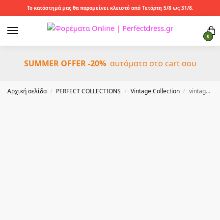
Το κατάστημά μας θα παραμείνει κλειστό από Τετάρτη 5/8 ως 31/8.
0
SUMMER OFFER -20%
αυτόματα στο cart σου
Αρχική σελίδα
PERFECT COLLECTIONS
Vintage Collection
vintage ελαστική ζώνη 3d flowers Romance ροζ
/
/
/