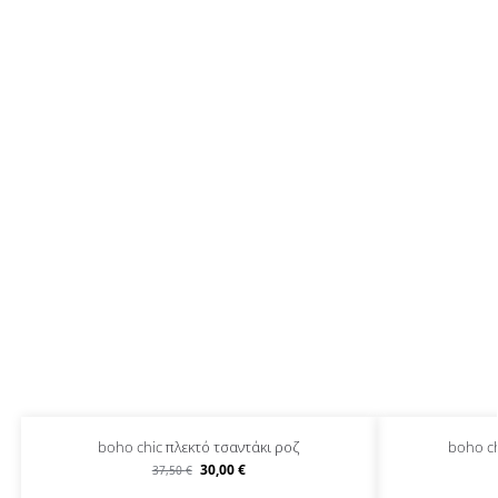
boho chic πλεκτό τσαντάκι ροζ
boho ch
30,00
€
37,50
€