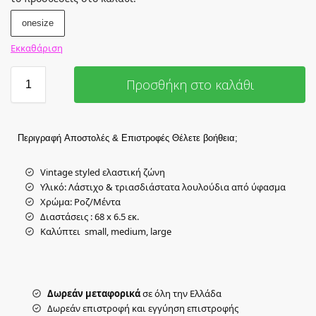
onesize
Εκκαθάριση
Προσθήκη στο καλάθι
Περιγραφή
Αποστολές & Επιστροφές
Θέλετε βοήθεια;
Vintage styled ελαστική ζώνη
Υλικό: Λάστιχο & τριασδιάστατα λουλούδια από ύφασμα
Xρώμα: Ροζ/Μέντα
Διαστάσεις : 68 x 6.5 εκ.
Καλύπτει small, medium, large
Δωρεάν μεταφορικά
σε όλη την Ελλάδα
Δωρεάν επιστροφή και εγγύηση επιστροφής