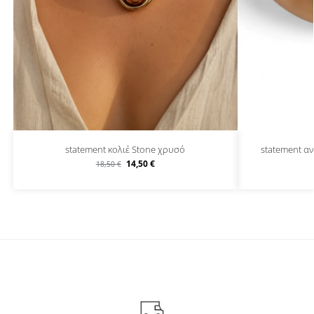
statement κολιέ Stone χρυσό
statement αν
14,50
€
18,50
€