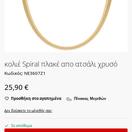
κολιέ Spiral πλακέ απο ατσάλι χρυσό
Κωδικός: NE3607Z1
25,90
€
Προσθήκη στα αγαπημένα
Πίνακας Μεγεθών
Δεν βρίσκετε το μέγεθός σας;
Σε απόθεμα