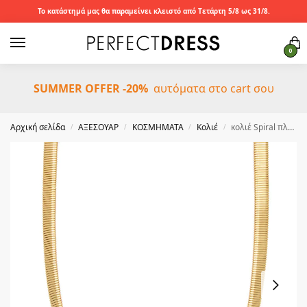
Το κατάστημά μας θα παραμείνει κλειστό από Τετάρτη 5/8 ως 31/8.
0
SUMMER OFFER -20%
αυτόματα στο cart σου
Αρχική σελίδα
ΑΞΕΣΟΥΑΡ
ΚΟΣΜΗΜΑΤΑ
Κολιέ
κολιέ Spiral πλακέ απο ατσάλι χρυσό
/
/
/
/