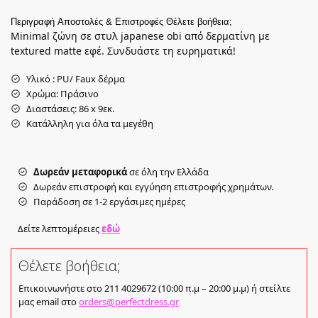
Περιγραφή
Αποστολές & Επιστροφές
Θέλετε βοήθεια;
Minimal ζώνη σε στυλ japanese obi από δερματίνη με
textured matte εφέ. Συνδυάστε τη ευρηματικά!
Υλικό : PU/ Faux δέρμα
Χρώμα: Πράσινο
Διαστάσεις: 86 x 9εκ.
Κατάλληλη για όλα τα μεγέθη
Δωρεάν μεταφορικά
σε όλη την Ελλάδα
Δωρεάν επιστροφή και εγγύηση επιστροφής χρημάτων.
Παράδοση σε 1-2 εργάσιμες ημέρες
Δείτε λεπτομέρειες
εδώ
Θέλετε βοήθεια;
Επικοινωνήστε στο 211 4029672 (10:00 π.μ – 20:00 μ.μ) ή στείλτε
μας email στο
orders@perfectdress.gr