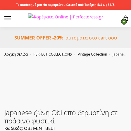
Το κατάστημά μας θα παραμείνει κλειστό από Τετάρτη 5/8 ως 31/8.
0
SUMMER OFFER -20%
αυτόματα στο cart σου
Αρχική σελίδα
PERFECT COLLECTIONS
Vintage Collection
japanese ζώνη Obi από δερματίνη σε πράσινο φυστικί
/
/
/
japanese ζώνη Obi από δερματίνη σε
πράσινο φυστικί
Κωδικός: OBI MINT BELT