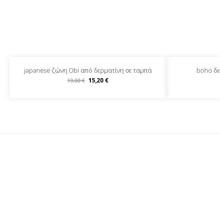
japanese ζώνη Obi από δερματίνη σε ταμπά
boho δε
15,20
€
19,00
€