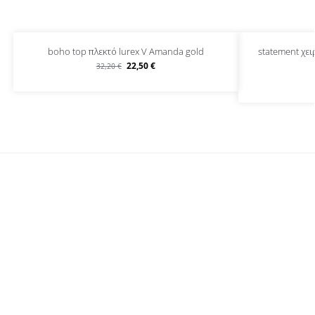
boho top πλεκτό lurex V Amanda gold
statement χει
22,50
€
32,20
€