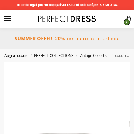
Το κατάστημά μας θα παραμείνει κλειστό από Τετάρτη 5/8 ως 31/8.
0
SUMMER OFFER -20%
αυτόματα στο cart σου
Αρχική σελίδα
PERFECT COLLECTIONS
Vintage Collection
ελαστική μεταλλική ζώνη Leaf silver
/
/
/