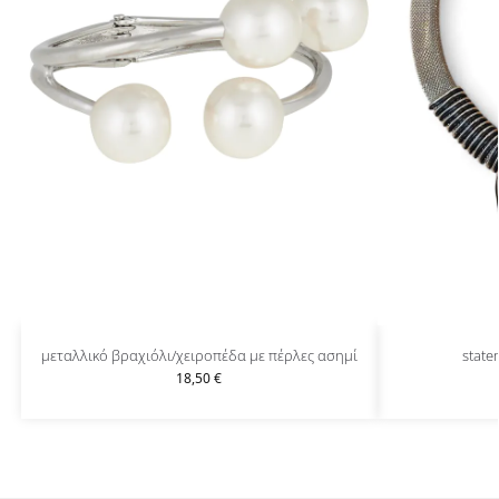
μεταλλικό βραχιόλι/χειροπέδα με πέρλες ασημί
state
18,50
€