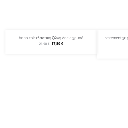
boho chic ελαστική ζώνη Adele χρυσό
statement χει
17,50
€
21,90
€