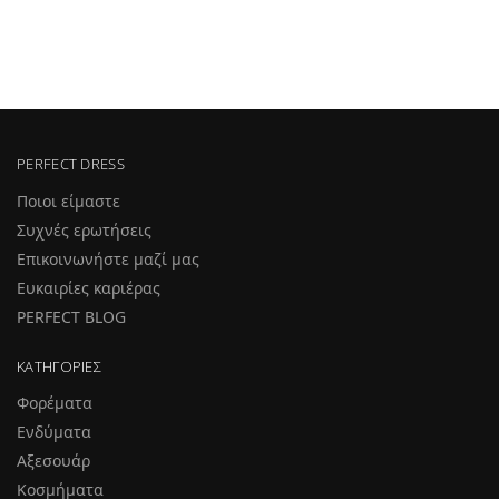
PERFECT DRESS
Ποιοι είμαστε
Συχνές ερωτήσεις
Επικοινωνήστε μαζί μας
Ευκαιρίες καριέρας
PERFECT BLOG
ΚΑΤΗΓΟΡΊΕΣ
Φορέματα
Ενδύματα
Αξεσουάρ
Κοσμήματα