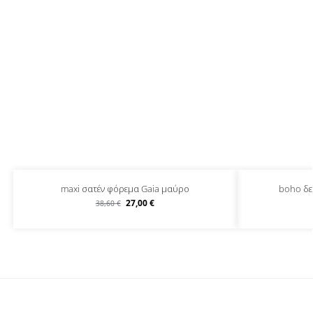
maxi σατέν φόρεμα Gaia μαύρο
boho δε
27,00
€
38,60
€