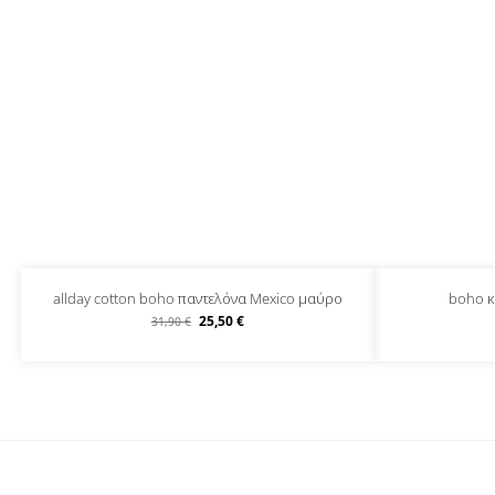
allday cotton boho παντελόνα Mexico μαύρο
boho κ
25,50
€
31,90
€