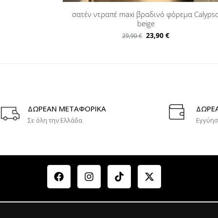
σατέν ντραπέ maxi βραδινό φόρεμα Calyps
beige
23,90
€
29,90
€
ΔΩΡΕΑΝ ΜΕΤΑΦΟΡΙΚΑ
ΔΩΡΕ
Σε όλη την Ελλάδα
Εγγύησ