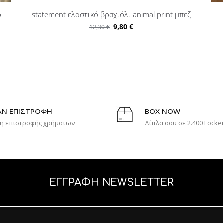
o
statement ελαστικό βραχιόλι animal print μπεζ
9,80
€
12,30
€
ΑΝ ΕΠΙΣΤΡΟΦΗ
BOX NOW
η επιστροφής χρήματων
Δίπλα σου σε 2.400 Locke
ΕΓΓΡΑΦΗ NEWSLETTER