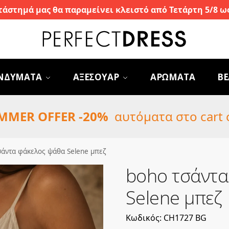
τάστημά μας θα παραμείνει κλειστό από Τετάρτη 5/8 ως
ΝΔΥΜΑΤΑ
ΑΞΕΣΟΥΑΡ
ΑΡΩΜΑΤΑ
BE
MMER OFFER -20%
αυτόματα στο cart 
σάντα φάκελος ψάθα Selene μπεζ
boho τσάντα
Selene μπεζ
Κωδικός: CH1727 BG