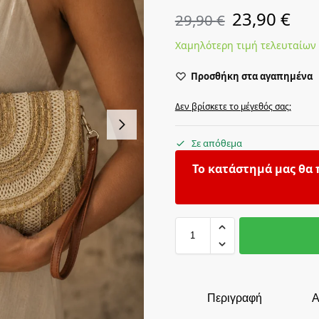
23,90
€
29,90
€
Χαμηλότερη τιμή τελευταίων
Προσθήκη στα αγαπημένα
Δεν βρίσκετε το μέγεθός σας;
Σε απόθεμα
Το κατάστημά μας θα 
Περιγραφή
Α