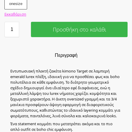
onesize
Εκκαθάριση
Προσθήκη στο καλάθι
Περιγραφή
Εντυπωσιακή πλεκτή ζακέτα kimono Target σε λαμπερή
emerald lurex πλέξη, ιδανική για να προσθέσει φως και boho
πολυτέλεια σε κάθε εμφάνιση. Το διάτρητο γεωμετρικό
σχέδιο δημιουργεί ένα ιδιαίτερο εφέ διαφάνειας, ενώ η
μεταλλική λάμψη του lurex νήματος χαρίζει κομψότητα και
ξεχωριστό χαρακτήρα. Η άνετη oversized γραμμή και τα 3/4
μανίκια προσφέρουν άψογη εφαρμογή σε διαφορετικούς
σωματότυπους, καθιστώντας το ιδανικό layering κομμάτι για
φορέματα, παντελόνες, λινά σύνολα και καλοκαιρινά looks.
Ένα statement κομμάτι που μετατρέπει ακόμα και το πιο
απλό outfit σε boho chic εμφάνιση.