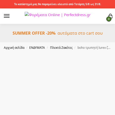
Το κατάστημά μας θα παραμείνει κλειστό από Τετάρτη 5/8 ως 31/8.
0
SUMMER OFFER -20%
αυτόματα στο cart σου
Αρχική σελίδα
ΕΝΔΥΜΑΤΑ
Πλεκτά Ζακέτες
boho τρυπητή lurex ζακέτα Target emerald
/
/
/