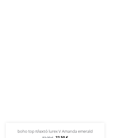
boho top πλεκτό lurex V Amanda emerald