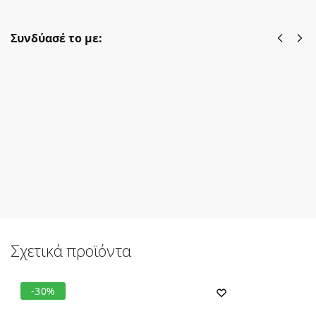
Συνδύασέ το με:
boho top
boho
πλεκτό lurex
παντελόνα
V Amanda
λινή
emerald -
Coconut
onesize
λευκό - M/L
22,50
€
44,00
€
32,20
€
55,00
€
Προσθήκη
Προσθήκη
στο καλάθι
στο
καλάθι
Σχετικά προϊόντα
-30%