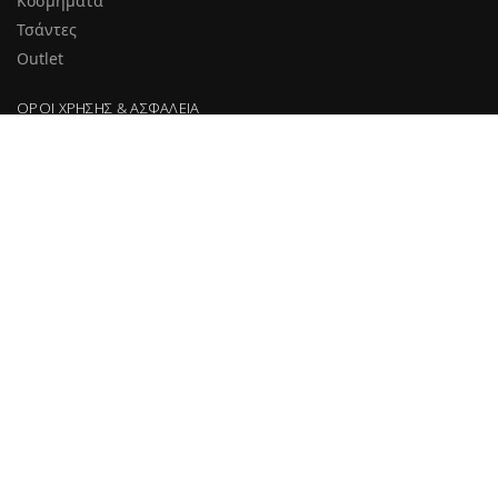
Κοσμήματα
Τσάντες
Outlet
ΌΡΟΙ ΧΡΉΣΗΣ & ΑΣΦΆΛΕΙΑ
Πληροφορίες Αποστολής και Επιστροφών
Δήλωση Απορρήτου
Όροι χρήσης
Προστασία προσωπικών δεδομένων
Ασφάλεια συναλλαγών
Διαγραφή Newsletter
Ο ΛΟΓΑΡΙΑΣΜΌΣ ΜΟΥ
Στοιχεία λογαριασμού
Παραγγελίες
Εντοπισμός Παραγγελίας
Αγαπημένα