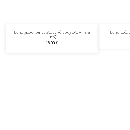
boho χειροποίητο ελαστικό βραχιόλι Amara
boho τσάντ
μπεζ
18,90
€