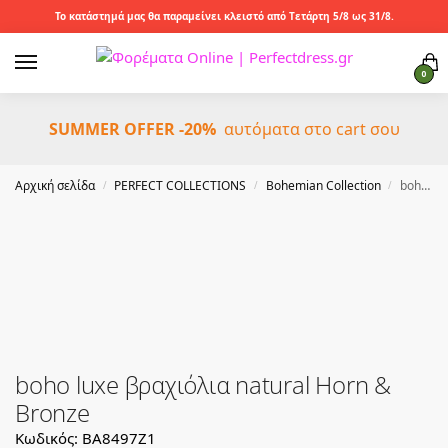
Το κατάστημά μας θα παραμείνει κλειστό από Τετάρτη 5/8 ως 31/8.
0
SUMMER OFFER -20%
αυτόματα στο cart σου
Αρχική σελίδα
PERFECT COLLECTIONS
Bohemian Collection
boho luxe βραχιόλια natural Horn & Bronze
/
/
/
boho luxe βραχιόλια natural Horn &
Bronze
Κωδικός: BA8497Z1