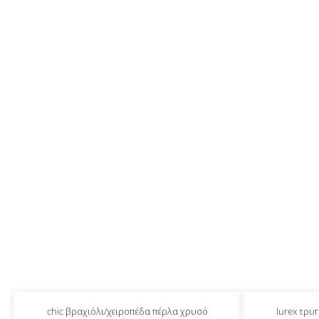
chic βραχιόλι/χειροπέδα πέρλα χρυσό
lurex τρυ