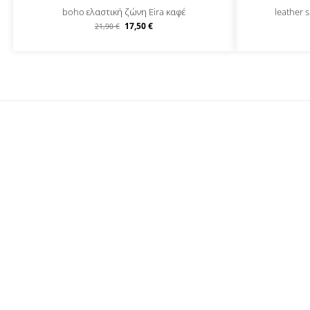
boho ελαστική ζώνη Eira καφέ
leather 
17,50
€
21,90
€