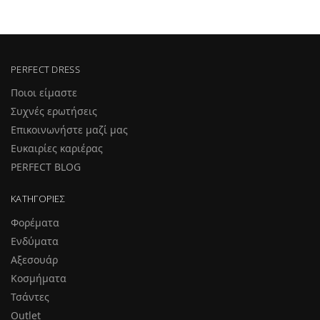
PERFECT DRESS
Ποιοι είμαστε
Συχνές ερωτήσεις
Επικοινωνήστε μαζί μας
Ευκαιρίες καριέρας
PERFECT BLOG
ΚΑΤΗΓΟΡΊΕΣ
Φορέματα
Ενδύματα
Αξεσουάρ
Κοσμήματα
Τσάντες
Outlet