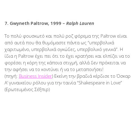
7. Gwyneth Paltrow, 1999 –
Ralph Lauren
Το πολύ φουσκωτό και πολύ ροζ φόρεμα της Paltrow είναι
από αυτά που θα θυμόμαστε πάντα ως “υπερβολικά
χαριτωμένο, υπερβολικά ογκώδες, υπερβολικό γενικά”. Η
ίδια η Paltrow έχει πει ότι το έχει κρατήσει και ελπίζει να το
φορέσει η κόρη της κάποια στιγμή, αλλά δεν πρόκειται να
την αφήσει να το κοντύνει ή να το μεταποιήσει!
(πηγή:
Business Insider
) Εκείνη την βραδιά κέρδισε το Όσκαρ
Α’ γυναικείου ρόλου για την ταινία “Shakespeare in Love”
(Ερωτευμένος Σέξπιρ)