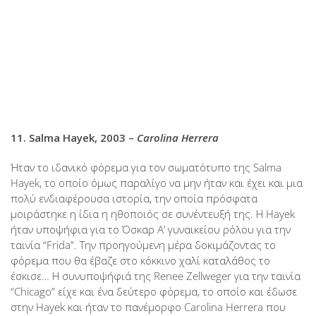
11. Salma Hayek, 2003 –
Carolina Herrera
Ήταν το ιδανικό φόρεμα για τον σωματότυπο της Salma
Hayek, το οποίο όμως παραλίγο να μην ήταν και έχει και μια
πολύ ενδιαφέρουσα ιστορία, την οποία πρόσφατα
μοιράστηκε η ίδια η ηθοποιός σε συνέντευξή της. Η Hayek
ήταν υποψήφια για το Όσκαρ Α’ γυναικείου ρόλου για την
ταινία “Frida”. Την προηγούμενη μέρα δοκιμάζοντας το
φόρεμα που θα έβαζε στο κόκκινο χαλί καταλάθος το
έσκισε… Η συνυποψήφιά της Renee Zellweger για την ταινία
“Chicago” είχε και ένα δεύτερο φόρεμα, το οποίο και έδωσε
στην Hayek και ήταν το πανέμορφο Carolina Herrera που