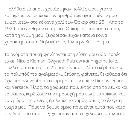
Η αλήθεια είναι ότι χρειάστηκαν πολλές ώρες για να
καταφέρω να μειώσω τον αριθμό των αγαπημένων μου
εμφανίσεων στο κόκκινο χαλί των Όσκαρ στις 25… Από το
1929 που δόθηκαν τα πρώτα Όσκαρ, οι παρουσίες που,
κατά τη γνώμη μου, ξεχώρισαν είχαν κάποια κοινά
χαρακτηριστικά: Θηλυκότητα, Τόλμη & Κομψότητα.
Τα ονόματα που εμφανίζονται στη λίστα μου δύο φορές
είναι: Nicole Kidman, Gwyneth Paltrow και Angelina Jolie.
Πολλές από αυτές τις 25 που είναι στη λίστα κέρδισαν και
το πολυπόθητο αγαλματάκι. Επίσης, φαίνεται ξεκάθαρα ότι
έχω μια αδυναμία στα φορέματα των οίκων Dior, Valentino
και Versace. Τέλος, τα χρώματα που, εκτός από το λευκό και
το μαύρο, κερδίζουν την προσοχή μου είναι το κόκκινο και
το χρώμα της μέντας ή αλλιώς βεραμάν, όπως το έλεγε η
γιαγιά μου. Πάμε να δούμε όμως ποια είναι αυτά που κατά
την δική μου άποψη ξεχώρισαν από τα χιλιάδες υπόλοιπα