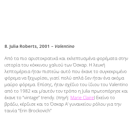
8. Julia Roberts, 2001 –
Valentino
Από τα πιο αριστοκρατικά και εκλεπτυσμένα φορέματα στην
ιστορία του κόκκινου χαλιού των Όσκαρ. Η λευκή
λεπτομέρεια ήταν πιστεύω αυτό που έκανε το συγκεκριμένο
φόρεμα να ξεχωρίσει, γιατί πολύ απλά δεν ήταν ένα ακόμα
μαύρο φόρεμα. Επίσης, ήταν σχέδιο του ίδιου του Valentino
από το 1982 και μ’αυτόν τον τρόπο η Julia πρωτοπόρησε και
έκανε το “vintage” trendy. (πηγή:
Marie Claire
) Εκείνο το
βράδυ, κέρδισε και το Όσκαρ Α’ γυναικείου ρόλου για την
ταινία “Erin Brockovich”