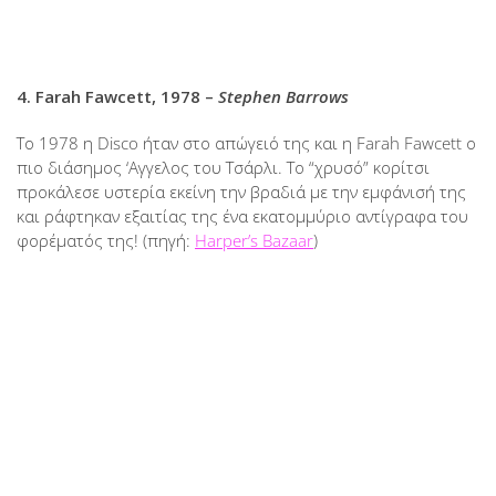
4. Farah Fawcett, 1978 –
Stephen Barrows
Το 1978 η Disco ήταν στο απώγειό της και η Farah Fawcett ο
πιο διάσημος ‘Αγγελος του Τσάρλι. Το “χρυσό” κορίτσι
προκάλεσε υστερία εκείνη την βραδιά με την εμφάνισή της
και ράφτηκαν εξαιτίας της ένα εκατομμύριο αντίγραφα του
φορέματός της! (πηγή:
Harper’s Bazaar
)