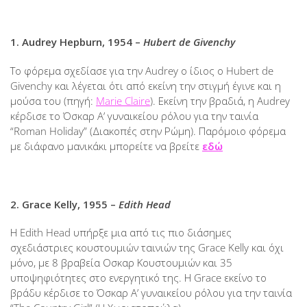
1. Audrey Hepburn, 1954 –
Hubert de Givenchy
Το φόρεμα σχεδίασε για την Audrey ο ίδιος ο Hubert de
Givenchy και λέγεται ότι από εκείνη την στιγμή έγινε και η
μούσα του (πηγή:
Marie Claire
). Εκείνη την βραδιά, η Audrey
κέρδισε το Όσκαρ Α’ γυναικείου ρόλου για την ταινία
“Roman Holiday” (Διακοπές στην Ρώμη). Παρόμοιο φόρεμα
με διάφανο μανικάκι μπορείτε να βρείτε
εδώ
2. Grace Kelly, 1955 –
Edith Head
Η Edith Head υπήρξε μια από τις πιο διάσημες
σχεδιάστριες κουστουμιών ταινιών της Grace Kelly και όχι
μόνο, με 8 βραβεία Οσκαρ Κουστουμιών και 35
υποψηφιότητες στο ενεργητικό της. Η Grace εκείνο το
βράδυ κέρδισε το Όσκαρ Α’ γυναικείου ρόλου για την ταινία